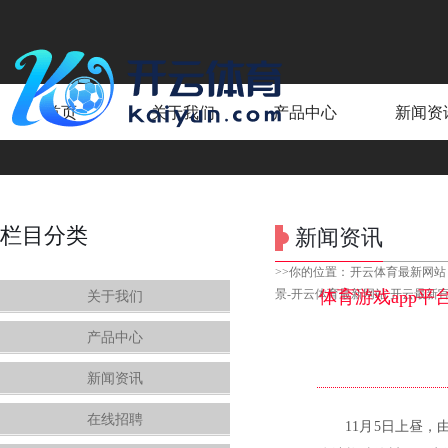
首页
关于我们
产品中心
新闻资
栏目分类
新闻资讯
>>你的位置：
开云体育最新网站 
景-开云体育最新网站 开云最新官
体育游戏app
关于我们
产品中心
新闻资讯
在线招聘
11月5日上昼，由