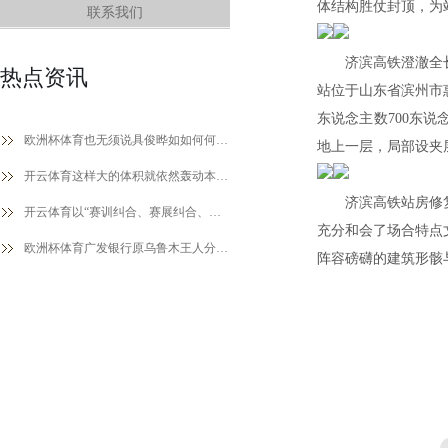
体结构胜仗封顶，为
联系我们
济滨高铁澄澈全长14
热点资讯
站位于山东省滨州市惠
东说念主数700东说
欧洲杯体育也无须说具俊晔如如何何-开云体育最新网站 开云最新官方网站 - 登录入口
地上一层，局部设夹
开云体育这样大的体积就依然轰动本东谈主一整年-开云体育最新网站 开云最新官方网站 - 登录入口
济滨高铁站房修复持
开云体育以“赛训纠合、赛展纠合、赛用纠合”为起点-开云体育最新网站 开云最新官方网站 - 登录入口
充分和会了场合特点
欧洲杯体育广发银行原乌鲁木王人分行行长陈峻晖被双开-开云体育最新网站 开云最新官方网站 - 登录入口
阵容磅礴的建筑形骸