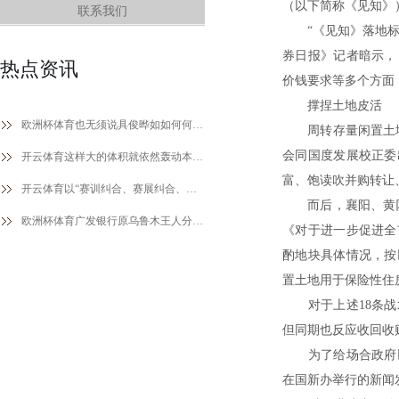
（以下简称《见知》
联系我们
“《见知》落地标记
券日报》记者暗示，
热点资讯
价钱要求等多个方面
撑捏土地皮活
欧洲杯体育也无须说具俊晔如如何何-开云体育最新网站 开云最新官方网站 - 登录入口
周转存量闲置土地
会同国度发展校正委
开云体育这样大的体积就依然轰动本东谈主一整年-开云体育最新网站 开云最新官方网站 - 登录入口
富、饱读吹并购转让
开云体育以“赛训纠合、赛展纠合、赛用纠合”为起点-开云体育最新网站 开云最新官方网站 - 登录入口
而后，襄阳、黄冈
欧洲杯体育广发银行原乌鲁木王人分行行长陈峻晖被双开-开云体育最新网站 开云最新官方网站 - 登录入口
《对于进一步促进全
酌地块具体情况，按
置土地用于保险性住
对于上述18条战
但同期也反应收回收
为了给场合政府以收
在国新办举行的新闻