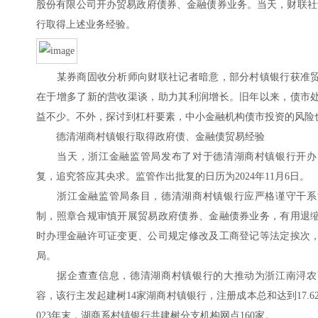
股份有限公司开办贸易政府债券、金融债券业务。当天，财联社
行取得上述业务经验。
某券商固收分析师向财联社记者暗意，部分村镇银行获准贸
在于增多了新的营收渠谈，助力其利润增长。旧年以来，债市
益不少。不外，探讨到杠杆要素，中小金融机构债市投资的风险
德清湖商村镇银行取得政府债、金融债贸易经验
当天，浙江金融监管局发布了对于德清湖商村镇银行开办
复，追究答应其央求。监管作出批复的日历为2024年11月6日。
浙江金融监管局条目，德清湖商村镇银行应严格谨守干系
制，照章合规审慎开展贸易政府债券、金融债券业务，有用退
时办理金融许可证变更、公司规定修改及工商登记等法定挨次
局。
据企查查信息，德清湖商村镇银行的大推动为浙江南浔农
容，该行主发起建树14家湖商村镇银行，注册成本总和达到17.62
023年末，湖商系村镇银行共建树分支机构网点160家。