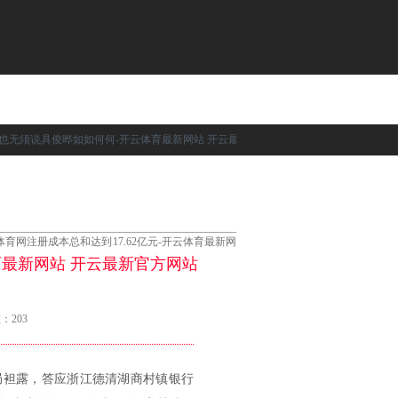
说具俊晔如如何何-开云体育最新网站 开云最新官方网站 - 登录入...
开云体育这样大的
un体育网注册成本总和达到17.62亿元-开云体育最新网
体育最新网站 开云最新官方网站
：203
局袒露，答应浙江德清湖商村镇银行