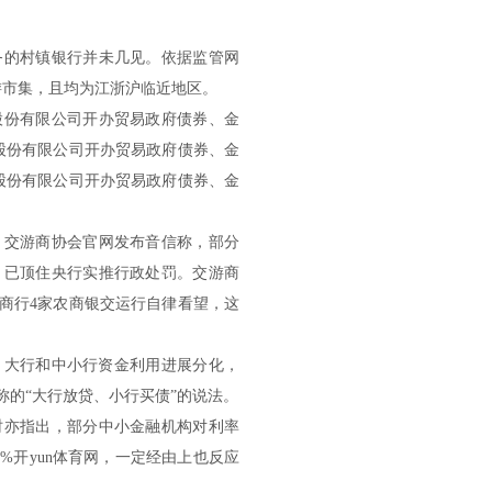
的村镇银行并未几见。依据监管网
游市集，且均为江浙沪临近地区。
份有限公司开办贸易政府债券、金
股份有限公司开办贸易政府债券、金
股份有限公司开办贸易政府债券、金
交游商协会官网发布音信称，部分
，已顶住央行实推行政处罚。交游商
商行4家农商银交运行自律看望，这
，大行和中小行资金利用进展分化，
的“大行放贷、小行买债”的说法。
亦指出，部分中小金融机构对利率
%开yun体育网，一定经由上也反应