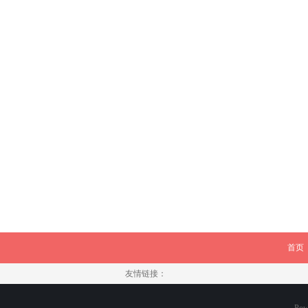
首页
友情链接：