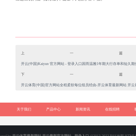
上一篇
开云(中国)Kaiyun·官方网站 - 登录入口因而温雅1年期大行存单和短
下一篇
开云体育(中国)官方网站全程柔软每位组员经由-开云体育最新网站 开云最
关于我们
产品中心
新闻资讯
在线招聘