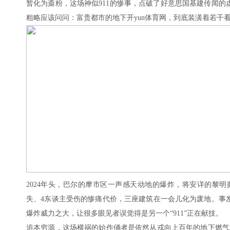
暂化为齑粉，这场神似911的惨事，点破了好意思国基建传闻的
粗略应该问问：富贵都市的地下开yun体育网，到底装潢着若干
2024年头，巴尔的摩市区一声感天动地的爆炸，将安详的黎明
失、4东谈主受伤的惨痛代价，三座建筑在一会儿化为废地。事
爆炸威力之大，让很多眼见者误觉得是另一个“911”正在献技。
追本穷源，这场横祸的始作俑者是依然从戎向上百年的地下燃气管