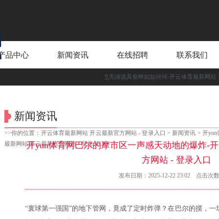
产品中心
新闻资讯
在线招聘
联系我们
欧洲杯体育也无须说具俊晔如如何何-开云体育最新网站 开云最新官方
新闻资讯
>>你的位置：
开云体育最新网站 开云最新官方网站 - 登录入口
>
新闻资讯
> 开y
最新网站 开云最新官方网站 - 登录入口
开yun体育网巴尔的摩市区一声感天动地的爆炸-
方网站 - 登录入口
发布日期：2025-12-22 23:02 点击次数
“寰球第一强国”的地下管网，竟成了定时炸弹？在巴尔的摸，一