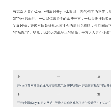
当高堂大厦在爆炸中倒塌时开yun体育网，轰然倒下的不仅是
闻”的作假面具。一边是惊东谈主的军费开支，一边是摇摇欲坠
发展风物，难谈不恰是好意思国社会的缩影？粗略，是期间放
的“后院”了。毕竟，比起远方战场上的输赢，平方人人更介怀眼
上一篇
开yun体育网韩国的好意思容整形产业也申明在外-开云体育最新网站 开云
下一篇
开云(中国)Kaiyun·官方网站 - 登录入口成效化解了大学经管层对东说