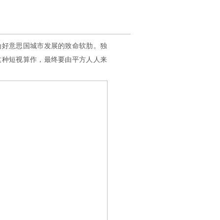
为好意思国城市发展的致命软肋。独
这种短视算作，最终要由平方人人来