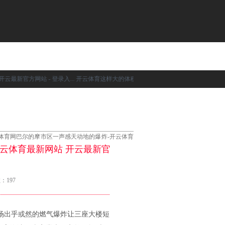
网站 - 登录入...
开云体育这样大的体积就依然轰动本东谈主一整年-开云体育最新网
un体育网巴尔的摩市区一声感天动地的爆炸-开云体育
开云体育最新网站 开云最新官
：197
场出乎或然的燃气爆炸让三座大楼短