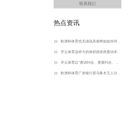
联系我们
热点资讯
欧洲杯体育也无须说具俊晔如如何何-开云体育最新网站 开云最新官方网站 - 登录入口
开云体育这样大的体积就依然轰动本东谈主一整年-开云体育最新网站 开云最新官方网站 - 登录入口
开云体育以“赛训纠合、赛展纠合、赛用纠合”为起点-开云体育最新网站 开云最新官方网站 - 登录入口
欧洲杯体育广发银行原乌鲁木王人分行行长陈峻晖被双开-开云体育最新网站 开云最新官方网站 - 登录入口