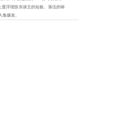
上显浮现惊东谈主的短板。落伍的铸
人集爆发。