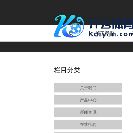
首页
关于我们
栏目分类
关于我们
产品中心
新闻资讯
在线招聘