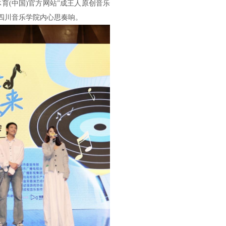
体育(中国)官方网站”成王人原创音乐
四川音乐学院内心思奏响。