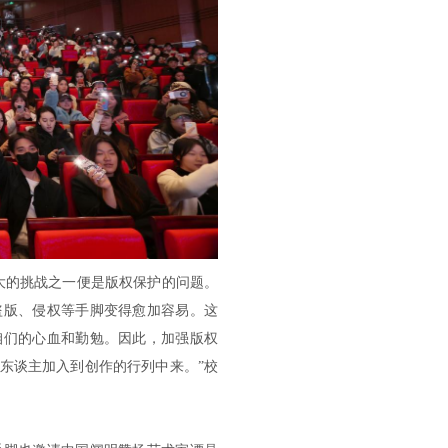
大的挑战之一便是版权保护的问题。
盗版、侵权等手脚变得愈加容易。这
咱们的心血和勤勉。因此，加强版权
东谈主加入到创作的行列中来。”校