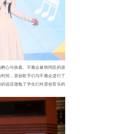
的醉心与执着。不雅众被韩丙臣的原
动时间，原创歌手们与不雅众进行了
们的说话激勉了学生们对原创音乐的