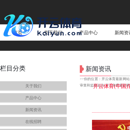
首页
关于我们
产品中心
新闻资
欧洲杯体育也无须说具俊晔如如何何
栏目分类
新闻资讯
>>你的位置：
开云体育最新网站 
审查和监察走访-开云体育最新网站
开云体育(中国
关于我们
产品中心
新闻资讯
在线招聘