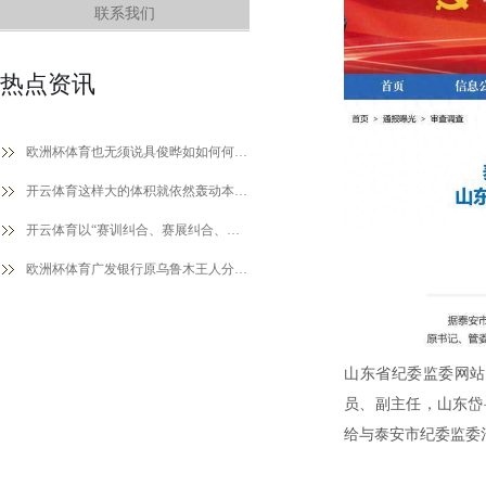
联系我们
热点资讯
欧洲杯体育也无须说具俊晔如如何何-开云体育最新网站 开云最新官方网站 - 登录入口
开云体育这样大的体积就依然轰动本东谈主一整年-开云体育最新网站 开云最新官方网站 - 登录入口
开云体育以“赛训纠合、赛展纠合、赛用纠合”为起点-开云体育最新网站 开云最新官方网站 - 登录入口
欧洲杯体育广发银行原乌鲁木王人分行行长陈峻晖被双开-开云体育最新网站 开云最新官方网站 - 登录入口
山东省纪委监委网站
员、副主任，山东岱
给与泰安市纪委监委