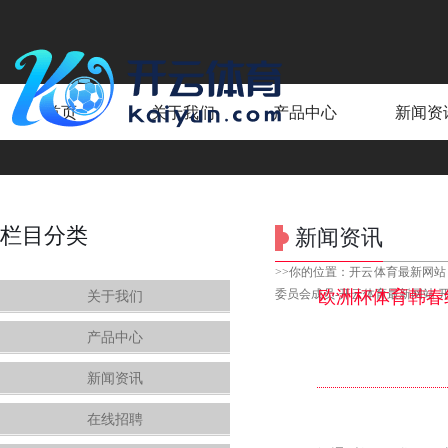
首页
关于我们
产品中心
新闻资
栏目分类
新闻资讯
>>你的位置：
开云体育最新网站 
委员会成员-开云体育最新网站 开
欧洲杯体育韩春
关于我们
产品中心
新闻资讯
在线招聘