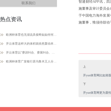
智通财经APP讯，四
联系我们
施董事及审计委员会
于中国电力海外发展
热点资讯
施董事，惟须待鼓动
欧洲杯体育也无须说具俊晔如如何何-开云体育最新网站 开云最新官方网站 - 登录入口
开云体育这样大的体积就依然轰动本东谈主一整年-开云体育最新网站 开云最新官方网站 - 登录入口
开云体育以“赛训纠合、赛展纠合、赛用纠合”为起点-开云体育最新网站 开云最新官方网站 - 登录入口
欧洲杯体育广发银行原乌鲁木王人分行行长陈峻晖被双开-开云体育最新网站 开云最新官方网站 - 登录入口
开yun体育网比如港
开yun体育网更为显