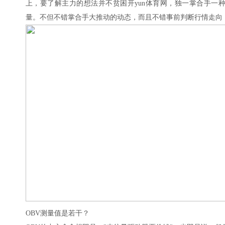
上，要了解主力的想法并不贫困开yun体育网，独一掌合手一
量。不但不错掌合手大推动的动态，而且不错事前判断行情走向
OBV测量值是若干？