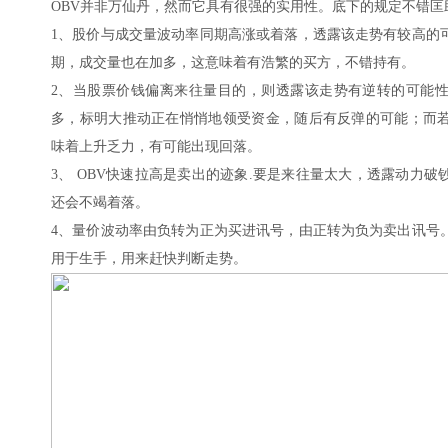
OBV并非万仙丹，然而它具有很强的实用性。底下的规定不错匡助
1、股价与成交量波动率同期高涨或着落，透露该走势有较高的
期，成交量也在加多，这意味着有浩繁的买方，不错持有。
2、当股票价钱偏离来往量目的，则透露该走势有逆转的可能
多，标明大推动正在悄悄地领受资金，随后有反弹的可能；而
味着上升乏力，有可能出现回落。
3、 OBV快速拉高是卖出的迹象.要是来往量太大，透露动力
还会不竭着落。
4、量价波动率由负转为正为买进讯号，由正转为负为卖出讯号
用于生手，用来赶快判断走势。