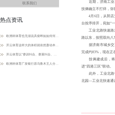
近期，济南工业北
联系我们
技俩确立不打烊，弥
4月6日，从郭店立
热点资讯
台按序排开，宛如“一
工业北路快速路东延
欧洲杯体育也无须说具俊晔如如何何-开云体育最新网站 开云最新官方网站 - 登录入口
路以东，按照双向八
据济南市城乡交通
开云体育这样大的体积就依然轰动本东谈主一整年-开云体育最新网站 开云最新官方网站 - 登录入口
完成约83%，现在
开云体育以“赛训纠合、赛展纠合、赛用纠合”为起点-开云体育最新网站 开云最新官方网站 - 登录入口
技俩建成后，将进
欧洲杯体育广发银行原乌鲁木王人分行行长陈峻晖被双开-开云体育最新网站 开云最新官方网站 - 登录入口
进“四港三区”联动。
此外，工业北路快
北园—工业北快速通