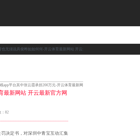
说具俊晔如如何何-开云体育最新网站 开云最新官方网站 - 登录入...
开云体育这样大
游戏app平台其中张云霞承担200万元-开云体育最新网
体育最新网站 开云最新官方网
数：82
行政处罚决定书，对深圳中青宝互动汇集