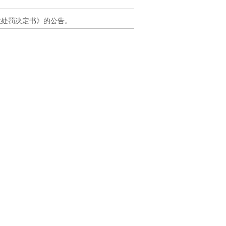
政处罚决定书》的公告。