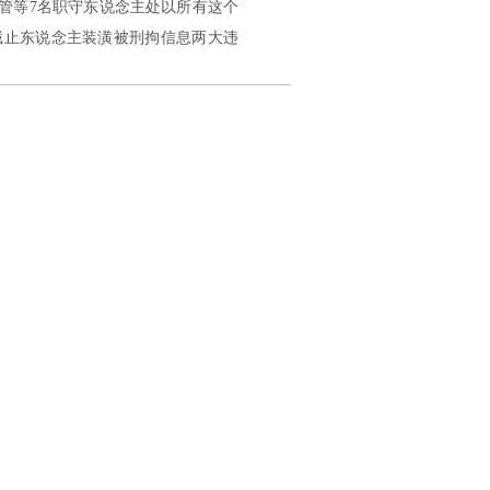
管等7名职守东说念主处以所有这个
截止东说念主装潢被刑拘信息两大违