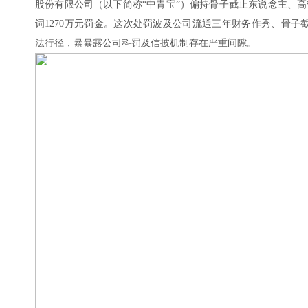
股份有限公司（以下简称“中青宝”）偏持骨子截止东说念主、高
词1270万元罚金。这次处罚波及公司流通三年财务作秀、骨子
法行径，暴暴露公司科罚及信披机制存在严重间隙。