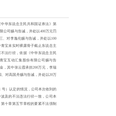
据《中华东说念主民共和国证券法》第
公司赐与告诫，并处以400万元罚
三、对李逸伦赐与告诫，并处以100
中青宝未实时裸露骨子截止东说念主
露不法行径，依据《中华东说念主民
青宝互动汇集股份有限公司赐与告
罚金，其中张云霞承担200万元，李瑞
四、对高国舟赐与告诫，并处以20万
1 号）认定的情况，公司本次收到的
中波及的不法违法行径一致，公司本
》第十章第五节章程的要紧不法强制