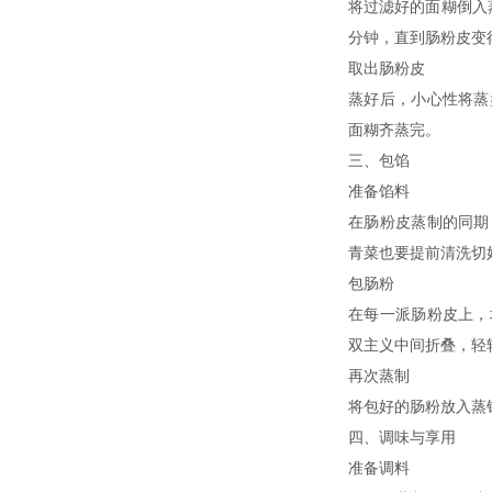
将过滤好的面糊倒入蒸
分钟，直到肠粉皮变
取出肠粉皮
蒸好后，小心性将蒸
面糊齐蒸完。
三、包馅
准备馅料
在肠粉皮蒸制的同期
青菜也要提前清洗切
包肠粉
在每一派肠粉皮上，
双主义中间折叠，轻
再次蒸制
将包好的肠粉放入蒸
四、调味与享用
准备调料