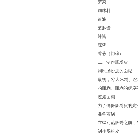
芽菜
调味料
酱油
芝麻酱
辣酱
蒜蓉
香葱（切碎）
二、制作肠粉皮
调制肠粉皮的面糊
最初，将大米粉、澄
的面糊。面糊的稠度
过滤面糊
为了确保肠粉皮的光
准备蒸锅
在驱动蒸肠粉之前，
制作肠粉皮