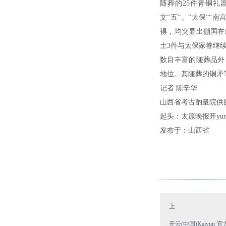
随葬的25件青铜礼
文“五”。“太保”
得，均突显出倗国在
土3件与太保家眷继
数目丰富的随葬品外
地位。其随葬的铜矛
记者 陈辛华
山西省考古酌量院供
起头：太原晚报开yu
发布于：山西省
开云(中国)Kaiyu