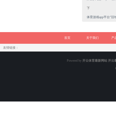
体育游戏app平台“
首页
关于我们
产
友情链接：
Powered by
开云体育最新网站 开云最