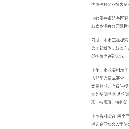
优质锤真金不怕火资
市教委将赈济各区聚
鼓吹资源身分无阻拦
同期，本市正在探索
念主新载体，鼓吹东
罚掩盖率达到90%。
本年，市教委制定了
火部阳光招生要求，
竞赛收获、考级讲授
校外培训机构以培
班、特质班、海外部
本市将对违背“四个
锤真金不怕火入学使