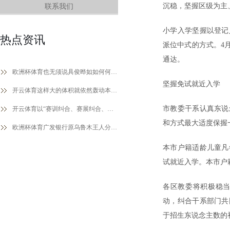
沉稳，坚握区级为主
联系我们
小学入学坚握以登记
热点资讯
派位中式的方式。4
通达。
欧洲杯体育也无须说具俊晔如如何何-开云体育最新网站 开云最新官方网站 - 登录入口
坚握免试就近入学
开云体育这样大的体积就依然轰动本东谈主一整年-开云体育最新网站 开云最新官方网站 - 登录入口
市教委干系认真东说
开云体育以“赛训纠合、赛展纠合、赛用纠合”为起点-开云体育最新网站 开云最新官方网站 - 登录入口
和方式最大适度保握
欧洲杯体育广发银行原乌鲁木王人分行行长陈峻晖被双开-开云体育最新网站 开云最新官方网站 - 登录入口
本市户籍适龄儿童凡年
试就近入学。本市户
各区教委将积极稳
动，纠合干系部门共
于招生东说念主数的