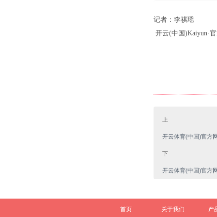
记者：李祺瑶
开云(中国)Kaiyun·
开云体育(中国)官方
开云体育(中国)官方
首页
关于我们
产