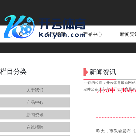
首页
关于我们
产品中心
新闻资
栏目分类
新闻资讯
>>你的位置：
开云体育最新网站 
定并公布现实确信-开云体育最新网
开云(中国)Ka
关于我们
产品中心
新闻资讯
在线招聘
昨天，市教委发布《