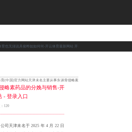
也无须说具俊晔如如何何-开云体育最新网站 开云最新官方网站 - 登录入...
开云体育这
体育(中国)官方网站天津未名主要从事东谈骨侵略素
侵略素药品的分娩与销售-开
- 登录入口
：120
津未名于 2025 年 4 月 22 日