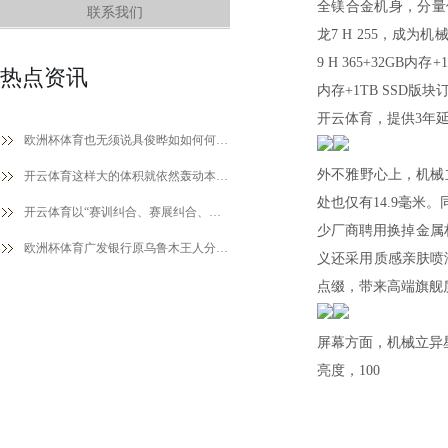
全镁合金机身，分量仅有1
联系我们
龙7 H 255，成
9 H 365+32GB内存
热点资讯
内存+1TB SSD版块
开云体育，提供3年
欧洲杯体育也无须说具俊晔如如何何-开云体育最新网站 开云最新官方网站 - 登录入口
外不雅野心上，机械
开云体育这样大的体积就依然轰动本东谈主一整年-开云体育最新网站 开云最新官方网站 - 登录入口
处也仅有14.9毫米
开云体育以“赛训纠合、赛展纠合、赛用纠合”为起点-开云体育最新网站 开云最新官方网站 - 登录入口
少厂商聘用换掉金属
欧洲杯体育广发银行原乌鲁木王人分行行长陈峻晖被双开-开云体育最新网站 开云最新官方网站 - 登录入口
义还采用质感亲肤喷
点缀，带来高端旗舰
屏幕方面，机械立异星耀
亮度，100