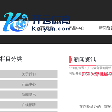
首页
关于我们
产品中心
新闻资
栏目分类
新闻资讯
>>你的位置：
开云体育最新网站 
网站 开云最新官方网站 - 登录入
开云体育机械立
关于我们
产品中心
新闻资讯
在线招聘
在昨晚举办的「耀见