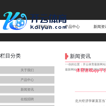
首页
关于我们
产品中心
新闻资
栏目分类
新闻资讯
>>你的位置：
开云体育最新网站 
最新网站 开云最新官方网站 - 
体育游戏app
关于我们
产品中心
新闻资讯
在线招聘
北大经济学家直言当