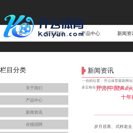
首页
关于我们
产品中心
新闻资
栏目分类
新闻资讯
>>你的位置：
开云体育最新网站 
多定格在十年致使二十年前-开云
开云(中国)Ka
关于我们
十年
产品中心
新闻资讯
在线招聘
岁月荏苒、式样老去