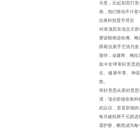
示意，比起刻意打造
画，他们推动不计老
抗衰科技晋升背后
对准顶层东说念主群
赛诺根相连哈佛、梅
跟着抗衰手艺迭代发
接待，金建希、梅拉
如今全球审好意思
生、健康年青、神
散。
审好意思从医好意思
漠：顶尖阶级依靠科
此以往，贫富阶级的
每月破耗两千元跟进前
霜护肤，断然成为每