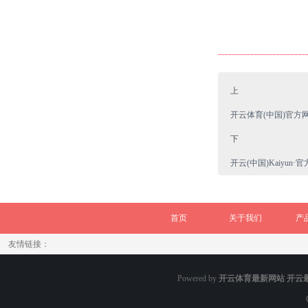
开云体育(中国)官方网
开云(中国)Kaiyu
首页
关于我们
产
友情链接：
Powered by
开云体育最新网站 开云最