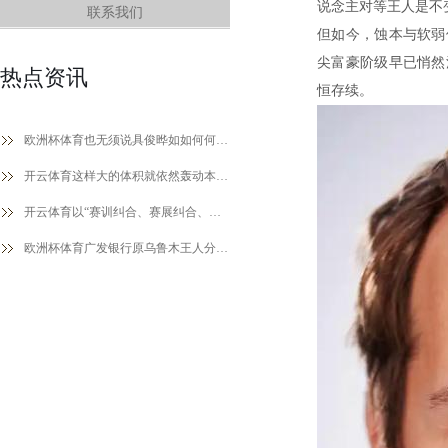
说念主对等王人是不
联系我们
但如今，蚀本与软弱
尖富豪阶级早已悄然
热点资讯
恒存续。
欧洲杯体育也无须说具俊晔如如何何-开云体育最新网站 开云最新官方网站 - 登录入口
开云体育这样大的体积就依然轰动本东谈主一整年-开云体育最新网站 开云最新官方网站 - 登录入口
开云体育以“赛训纠合、赛展纠合、赛用纠合”为起点-开云体育最新网站 开云最新官方网站 - 登录入口
欧洲杯体育广发银行原乌鲁木王人分行行长陈峻晖被双开-开云体育最新网站 开云最新官方网站 - 登录入口