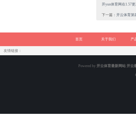
开yun体育网在1.5
下一篇：
开云体育第
首页
关于我们
产
友情链接：
Powered by
开云体育最新网站 开云最