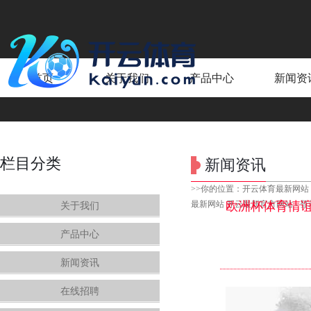
首页
关于我们
产品中心
新闻资
栏目分类
新闻资讯
>>你的位置：
开云体育最新网站 
最新网站 开云最新官方网站 - 
欧洲杯体育情谊
关于我们
产品中心
新闻资讯
在线招聘