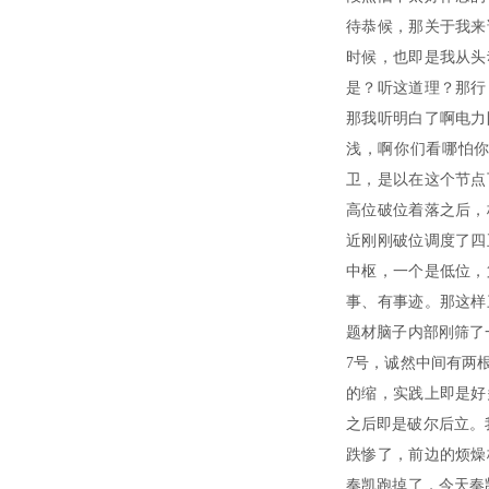
待恭候，那关于我来
时候，也即是我从头
是？听这道理？那行
那我听明白了啊电力
浅，啊你们看哪怕
卫，是以在这个节点
高位破位着落之后，
近刚刚破位调度了四
中枢，一个是低位，
事、有事迹。那这样
题材脑子内部刚筛了
7号，诚然中间有两
的缩，实践上即是好
之后即是破尔后立。
跌惨了，前边的烦燥
奏凯跑掉了，今天奏