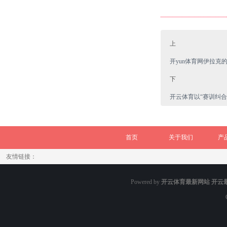
开yun体育网伊拉克
开云体育以“赛训纠合
首页
关于我们
产
友情链接：
Powered by
开云体育最新网站 开云最