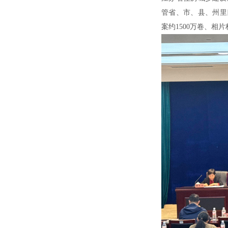
管省、市、县、州里
案约1500万卷、相片