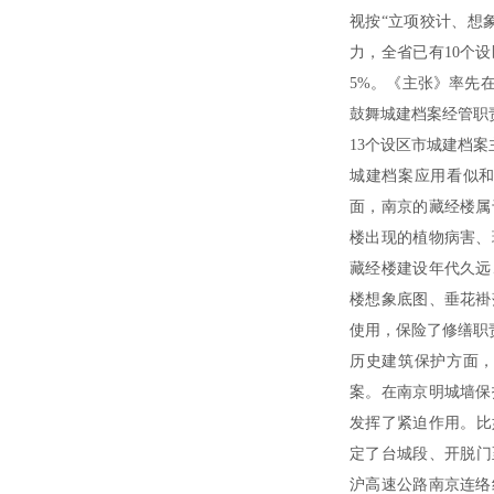
视按“立项狡计、想
力，全省已有10个
5%。《主张》率先
鼓舞城建档案经管职
13个设区市城建档案
城建档案应用看似
面，南京的藏经楼属
楼出现的植物病害、
藏经楼建设年代久远
楼想象底图、垂花褂
使用，保险了修缮职
历史建筑保护方面，
案。在南京明城墙保
发挥了紧迫作用。比
定了台城段、开脱门
沪高速公路南京连络