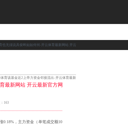
无须说具俊晔如如何何-开云体育最新网站 开云最新官方网站 - 登录入...
开云体育这样
杯体育该基金近2上帝力资金邻接流出-开云体育最新
育最新网站 开云最新官方网
：163
收涨0.18%，主力资金（单笔成交额10