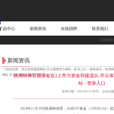
产品中心
新闻资讯
在线招聘
联系我们
欧洲杯体育也
新闻资讯
>>你的位置：
开云体育最新网站 开云最新官方网站 - 登录入口
>
新闻资讯
> 欧洲
网站 开云最新官方网站 - 登录入口
欧洲杯体育该基金近2上帝力资金邻接流出-开云体
站 - 登录入口
发布日期：2025-04-23 09:05 点击次数
2024年11月19日欧洲杯体育，A50ETF基金（159592.SZ）