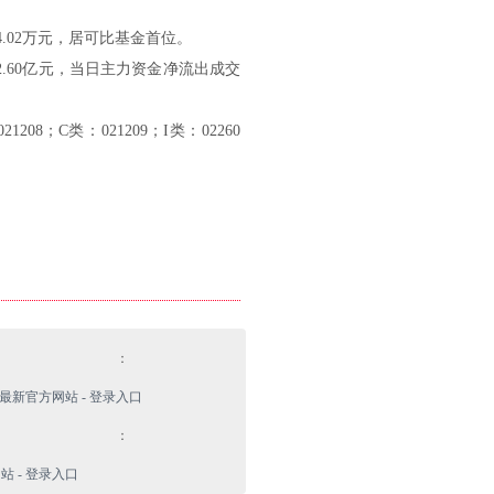
.02万元，居可比基金首位。
.60亿元，当日主力资金净流出成交
08；C类：021209；I类：02260
：
最新官方网站 - 登录入口
：
 - 登录入口