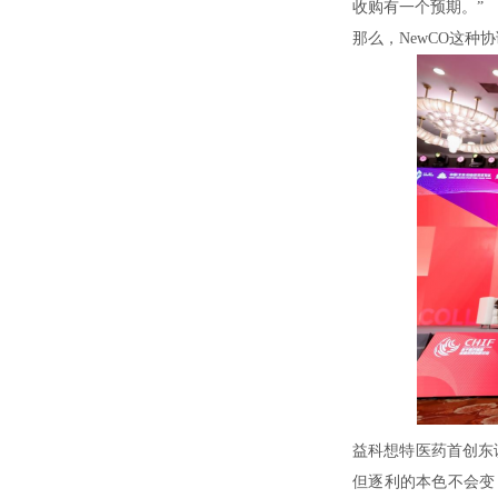
收购有一个预期。”
那么，NewCO这种
益科想特医药首创东
但逐利的本色不会变