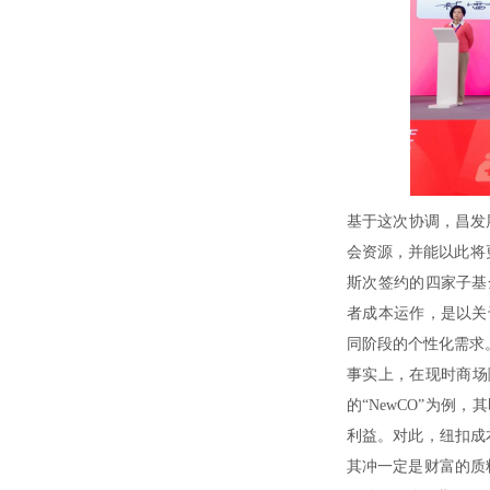
基于这次协调，昌发
会资源，并能以此将
斯次签约的四家子基
者成本运作，是以关
同阶段的个性化需求
事实上，在现时商场
的“NewCO”为
利益。对此，纽扣成
其冲一定是财富的质料