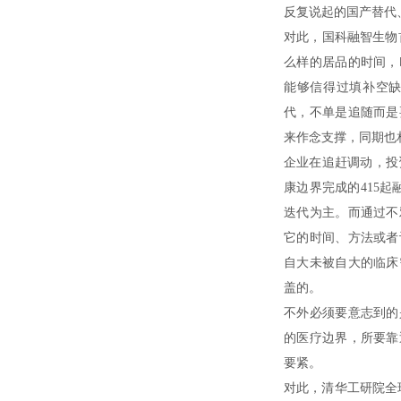
反复说起的国产替代
对此，国科融智生物
么样的居品的时间，
能够信得过填补空
代，不单是追随而是
来作念支撑，同期也
企业在追赶调动，投
康边界完成的415
迭代为主。而通过不
它的时间、方法或者
自大未被自大的临床
盖的。
不外必须要意志到的
的医疗边界，所要靠
要紧。
对此，清华工研院全