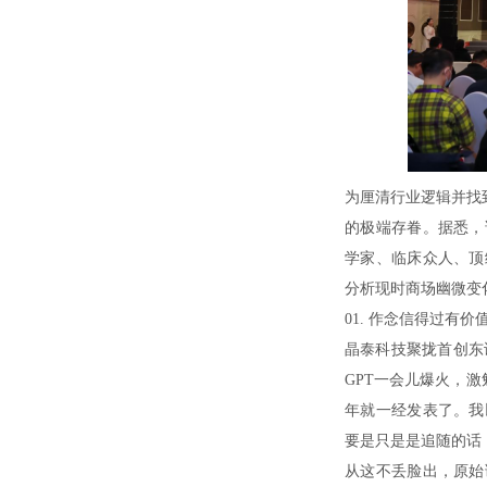
为厘清行业逻辑并找到
的极端存眷。据悉，
学家、临床众人、顶
分析现时商场幽微变
01. 作念信得过有
晶泰科技聚拢首创东谈
GPT一会儿爆火，激
年就一经发表了。我
要是只是是追随的话
从这不丢脸出，原始