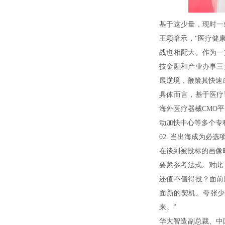
基于这少量，现时一
王颖暗示，“医疗健
战也相配大。作为一
技金融和产业办事三
展逆境，鞭策其快速
具体而言，基于医疗
海外医疗器械CMO
动加快中心等多个专科
02. 当出海成为必
在谈到被投标的画像
要紧参考法式。对此
还值不值得投？面前
面新的契机。夸张少
来。”
华大智造副总裁、中