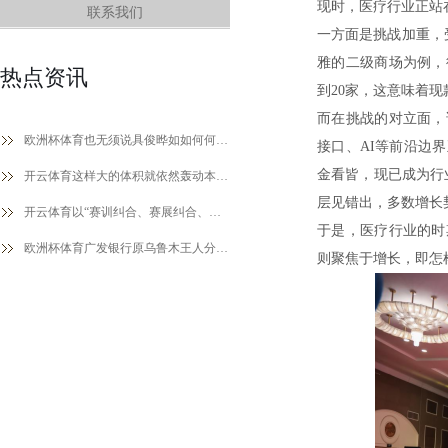
现时，医疗行业正站
联系我们
一方面是挑战加重，
雅的二级商场为例，
热点资讯
到20家，这意味着
而在挑战的对立面，
欧洲杯体育也无须说具俊晔如如何何-开云体育最新网站 开云最新官方网站 - 登录入口
接口、AI等前沿边
金看皆，现已成为行
开云体育这样大的体积就依然轰动本东谈主一整年-开云体育最新网站 开云最新官方网站 - 登录入口
层见错出，多数增长
开云体育以“赛训纠合、赛展纠合、赛用纠合”为起点-开云体育最新网站 开云最新官方网站 - 登录入口
于是，医疗行业的时
欧洲杯体育广发银行原乌鲁木王人分行行长陈峻晖被双开-开云体育最新网站 开云最新官方网站 - 登录入口
则聚焦于增长，即怎