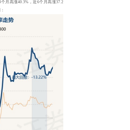
月高涨40.3%，近6个月高涨37.2
图：