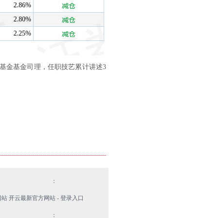
职本基金基金司理，任职技艺累计讲述3
：
网站 开云最新官方网站 - 登录入口
：