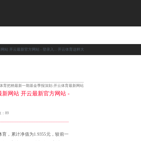
最新官方网站 - 登录入...
开云体育这样大的体积就依然轰动本东谈主一整年-开云体育
杯体育把柄最新一期基金季报深刻-开云体育最新网站
新网站 开云最新官方网站 -
数：89
体育，累计净值为1.9355元，较前一