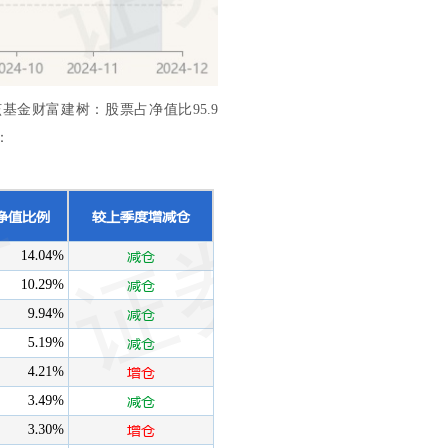
基金财富建树：股票占净值比95.9
：