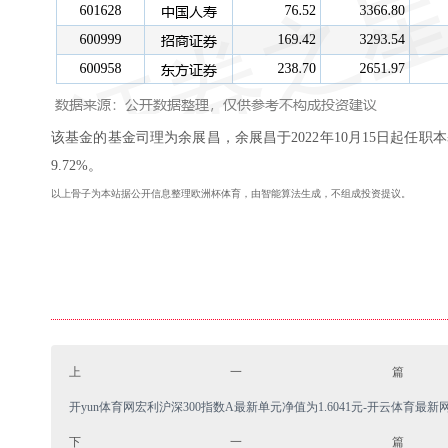
该基金的基金司理为余展昌，余展昌于2022年10月15日起任
9.72%。
以上骨子为本站据公开信息整理欧洲杯体育，由智能算法生成，不组成投资提议。
上一篇
开yun体育网宏利沪深300指数A最新单元净值为1.6041元-开云体育最新
下一篇