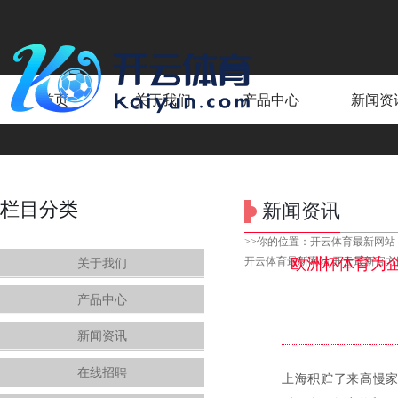
首页
关于我们
产品中心
新闻资
栏目分类
新闻资讯
>>你的位置：
开云体育最新网站 
开云体育最新网站 开云最新官方网
欧洲杯体育为
关于我们
产品中心
新闻资讯
在线招聘
上海积贮了来高慢