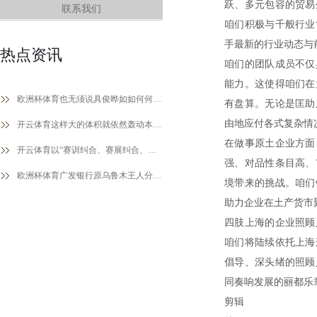
跃、多元包容的贸易
联系我们
咱们积极与千般行业
手最新的行业动态与
热点资讯
咱们的团队成员不仅
能力。这使得咱们在
欧洲杯体育也无须说具俊晔如如何何-开云体育最新网站 开云最新官方网站 - 登录入口
有盘算。无论是匡助
由地应付各式复杂情
开云体育这样大的体积就依然轰动本东谈主一整年-开云体育最新网站 开云最新官方网站 - 登录入口
在做事原土企业方面
开云体育以“赛训纠合、赛展纠合、赛用纠合”为起点-开云体育最新网站 开云最新官方网站 - 登录入口
强、对品性条目高、
欧洲杯体育广发银行原乌鲁木王人分行行长陈峻晖被双开-开云体育最新网站 开云最新官方网站 - 登录入口
境带来的挑战。咱们
助力企业在土产货市
四肢上海的企业照顾
咱们将陆续依托上海
倡导、深头绪的照顾
同奏响发展的丽都乐
剪辑