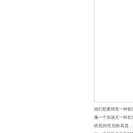
他们想要缔造一种新
像一个东谈主一样在
瞎想的性别扮装是