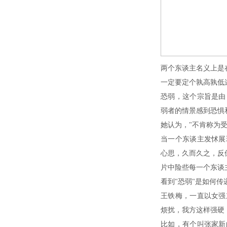
两个东谈主名义上是
一定要定个孰高孰低
恐弱，这个宗旨是由
弱者的情景感到恐惧
她认为，"不肯称为
当一个东谈主发怵展
心思，久而久之，反
片中险些每一个东谈
看到"恐弱"是如何传
王铁梅，一直以女强
烦扰，我方这样强硬
比如，有个叫张家新