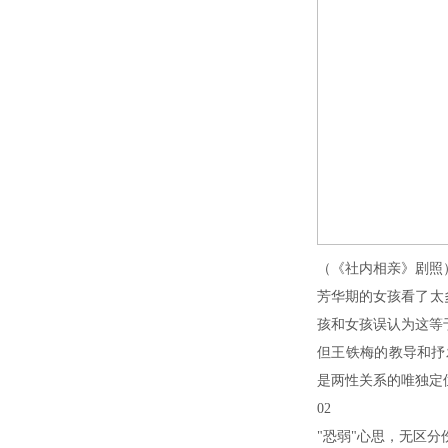
（《社内相亲》剧照
芳华期的女孩看了太
孩和女孩误认为这等
但王铁梅的教导和抒
是两性关系的唯独定
02
"恐弱"心思，无区