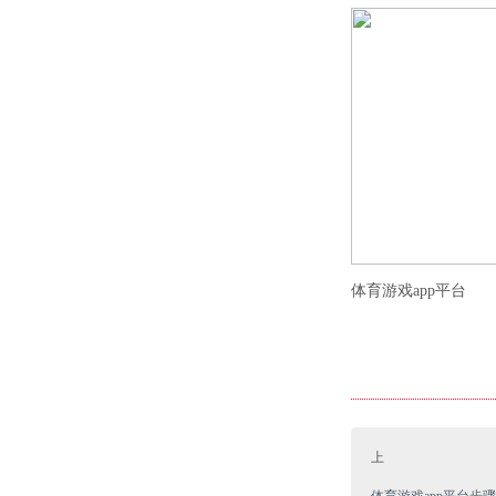
体育游戏app平台