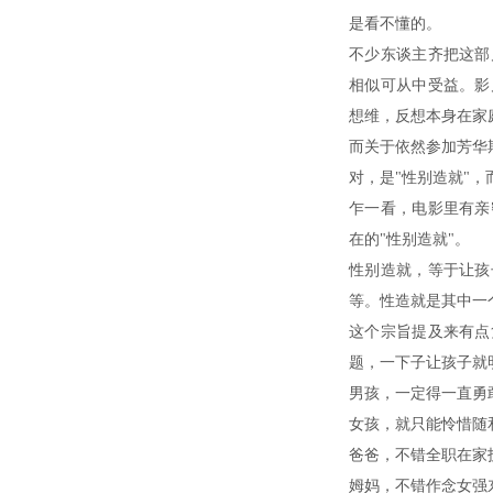
是看不懂的。
不少东谈主齐把这部
相似可从中受益。影
想维，反想本身在家
而关于依然参加芳华
对，是"性别造就"，
乍一看，电影里有亲
在的"性别造就"。
性别造就，等于让孩
等。性造就是其中一
这个宗旨提及来有点
题，一下子让孩子就
男孩，一定得一直勇
女孩，就只能怜惜随
爸爸，不错全职在家
姆妈，不错作念女强