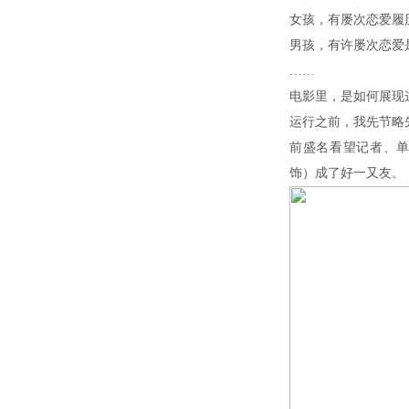
女孩，有屡次恋爱履
男孩，有许屡次恋爱
……
电影里，是如何展现
运行之前，我先节略
前盛名看望记者、
饰）成了好一又友。