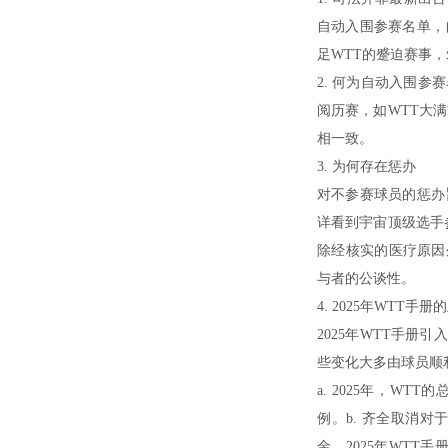
自动入围参赛名单，
足WTT的蹙迫赛事
2. 何为自动入围
阅历赛，如WTT大
相一致。
3. 为何存在惩办
对不参赛球员的惩办
详看到宇宙顶级选手
除经核实的医疗原因
与者的公谈性。
4. 2025年WTT手
2025年WTT手
些变化大多由球员顺
a. 2025年，W
例。b. 齐全取消
金。2025年WTT