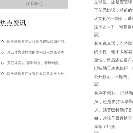
是球星，还是变装球
联系我们
下亿元协议，畴前的
火文化的一部分，谁
热点资讯
这个团队中，谁都很
欧洲杯体育也无须说具俊晔如如何何-开云体育最新网站 开云最新官方网站 - 登录入口
其实说真话，巴特勒
的个性，他不太容易
开云体育这样大的体积就依然轰动本东谈主一整年-开云体育最新网站 开云最新官方网站 - 登录入口
重性，然后还在发布
开云体育以“赛训纠合、赛展纠合、赛用纠合”为起点-开云体育最新网站 开云最新官方网站 - 登录入口
巴特勒天然也抗拒，
欧洲杯体育广发银行原乌鲁木王人分行行长陈峻晖被双开-开云体育最新网站 开云最新官方网站 - 登录入口
公开默示，不颤抖。
莱利不颤抖，巴特
员，还是要持续辛
少。顶替巴特勒打首
姐，这孩子最近情景
孝顺了14分。