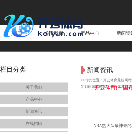
首页
关于我们
产品中心
新闻资
欧洲杯体育也无须说具俊晔如如何何-开云体育最
栏目分类
新闻资讯
>>你的位置：
开云体育最新网站 
定到问题的严重性-开云体育最新网
开云体育(中国
关于我们
产品中心
新闻资讯
在线招聘
NBA热火队最神奇