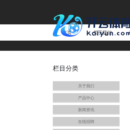
首页
关于我们
栏目分类
关于我们
产品中心
新闻资讯
在线招聘