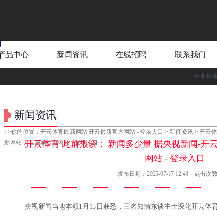
产品中心
新闻资讯
在线招聘
联系我们
欧洲杯体育也
新闻资讯
>>你的位置：
开云体育最新网站 开云最新官方网站 - 登录入口
>
新闻资讯
> 开云
新网站 开云最新官方网站 - 登录入口
开云体育 此前报谈： 新闻多少量 据央视新闻-开
网站 - 登录入口
发布日期：2025-07-17 12:43 点击次数
央视新闻当地本领1月15日获悉，三名知情东谈主士深化开云体育，