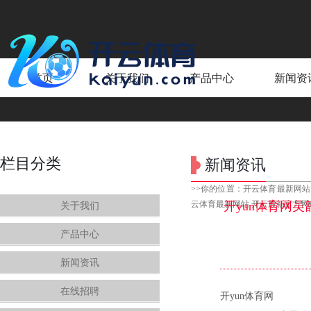
首页
关于我们
产品中心
新闻资
栏目分类
新闻资讯
>>你的位置：
开云体育最新网站 
云体育最新网站 开云最新官方网站
开yun体育网吴
关于我们
产品中心
新闻资讯
在线招聘
开yun体育网