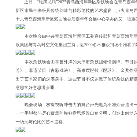
近日，“蛇舞龙腾”2025青岛西海岸新区杂技晚会在青岛嘉年
新区市民带来极具传统韵味与精彩绝技的艺术盛宴，点火青岛
十六青岛西海岸新区戏曲晚会后嘉年华会展中心举办的又一场重
本次晚会由中共青岛西海岸新区工委宣传部和青岛西海岸新
股集团与青岛时空文化集团主持，近2000名不雅众到场不雅看了
本次杂技晚会由享誉外洋的天津市杂技团倾情演绎。节目执
芳》、非遗节目《古彩戏法》、高难度蹬技《蹬球》、金奖作
出了艺术家们的深湛身手。这些节目不仅罗致了传统杂技的精
意思学好意思满会通。
晚会现场，极富视听冲击力的舞台声光电为不雅众营造出一
一个手脚都与尽心蓄意的舞好意思场景口角分明，创造出触动
一场无与伦比的艺术盛宴。