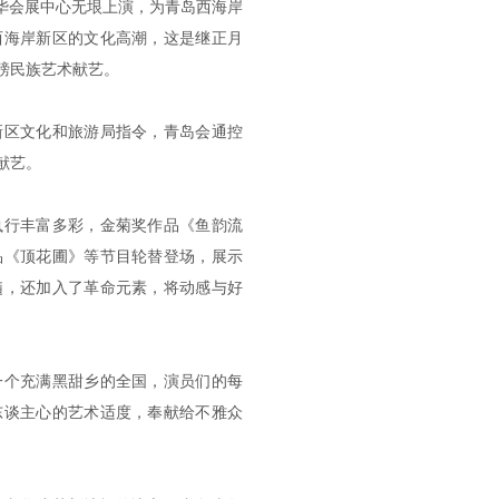
华会展中心无垠上演，为青岛西海岸
西海岸新区的文化高潮，这是继正月
磅民族艺术献艺。
区文化和旅游局指令，青岛会通控
献艺。
行丰富多彩，金菊奖作品《鱼韵流
品《顶花圃》等节目轮替登场，展示
髓，还加入了革命元素，将动感与好
个充满黑甜乡的全国，演员们的每
东谈主心的艺术适度，奉献给不雅众