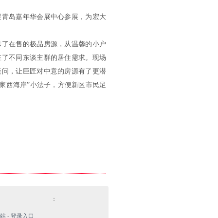
青岛嘉年华会展中心参展，为宏大
示了在售的极品房源，从温馨的小户
在了不同东谈主群的居住需求。现场
疑问，让巨匠对中意的房源有了更潜
家西海岸”小法子，方便新区市民足
：
 - 登录入口