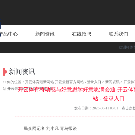
产品中心
新闻资讯
在线招聘
联系我们
欧洲杯体育也无
新闻资讯
>>你的位置：
开云体育最新网站 开云最新官方网站 - 登录入口
>
新闻资讯
> 开云
站 开云最新官方网站 - 登录入口
开云体育将动感与好意思学好意思满会通-开云体
站 - 登录入口
发布日期：2025-08-11 03:01 点击次
民众网记者 刘小凡 青岛报谈