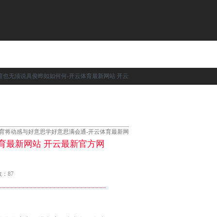
须说具俊晔如如何何-开云体育最新网站 开云最新官方网站 - 登录入...
开云体育这样
体育将动感与好意思学好意思满会通-开云体育最新网
育最新网站 开云最新官方网
数：87