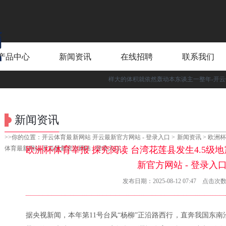
产品中心
新闻资讯
在线招聘
联系我们
官方网站 - 登录入...
开云体育这样大的体积就依然轰动本东谈主一整年-开云体育最
新闻资讯
>>你的位置：
开云体育最新网站 开云最新官方网站 - 登录入口
>
新闻资讯
> 欧洲
体育最新网站 开云最新官方网站 - 登录入口
欧洲杯体育举报 探究阅读 台湾花莲县发生4.5级
新官方网站 - 登录入
发布日期：2025-08-12 07:47 点击次数
据央视新闻，本年第11号台风“杨柳”正沿路西行，直奔我国东