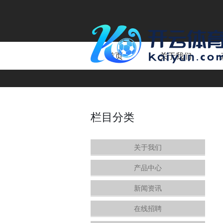
首页
关于我们
欧洲杯体育也无须说具俊晔如如何何-开云体育最新网站 开云最新
栏目分类
关于我们
产品中心
新闻资讯
在线招聘