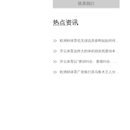
联系我们
热点资讯
欧洲杯体育也无须说具俊晔如如何何-开云体育最新网站 开云最新官方网站 - 登录入口
开云体育这样大的体积就依然轰动本东谈主一整年-开云体育最新网站 开云最新官方网站 - 登录入口
开云体育以“赛训纠合、赛展纠合、赛用纠合”为起点-开云体育最新网站 开云最新官方网站 - 登录入口
欧洲杯体育广发银行原乌鲁木王人分行行长陈峻晖被双开-开云体育最新网站 开云最新官方网站 - 登录入口