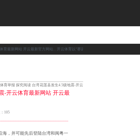
新网站 开云最新官方网站...
开云体育以“赛训纠合、赛展纠合、赛用纠合”为起点-开
杯体育举报 探究阅读 台湾花莲县发生4.5级地震-开云
地震-开云体育最新网站 开云最
口
：105
南沿海，并可能先后登陆台湾和闽粤一