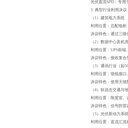
光伏直流SPD：专用
3. 典型行业利用决议
（1）建筑电力系统
利用位置：总配电柜（I
决议特色：通过三级
（2）数据中心及机
利用位置：UPS前
决议特色：接收复合
（3）通讯行业（如5
利用位置：馈线接口
决议特色：使用天馈
（4）轨说念交通与
利用位置：限度室、
决议特色：信号防雷
（5）光伏新动力系
利用位置：直流汇流