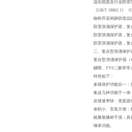
适应国度及行业防雷
《GB/T 18802.
物和开采闲静防雷品
防雷浪涌保护器，复
防雷浪涌保护器，复
防雷浪涌保护器，复
二、复合型浪涌保护
复合型浪涌保护器（C
罅隙、TVS二极管
特色如下：
多级保护功能合一：
集这几种功能于一体
反馈速率快：里面器
体积小、安装方便：
能量散播材干强：具备
继承功能。