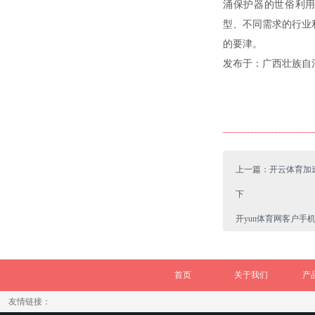
涌保护器的世俗利
型、不同需求的行业
的要津。
发布于：广西壮族自
上一篇：
开云体育加
开yun体育网客户手
首页
关于我们
产
友情链接：