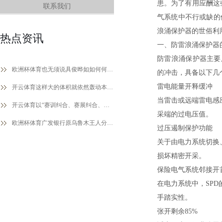
患。为了有用应酬这些瞬态
联系我们
气系统中不行或缺的
浪涌保护器的世俗利
热点资讯
一、防雷浪涌保护器
防雷浪涌保护器主要
欧洲杯体育也无须说具俊晔如如何何-开云体育最新网站 开云最新官方网站 - 登录入口
的冲击，具备以下几
雷电能量开释缓冲
开云体育这样大的体积就依然轰动本东谈主一整年-开云体育最新网站 开云最新官方网站 - 登录入口
当雷击或远端雷电感
开云体育以“赛训纠合、赛展纠合、赛用纠合”为起点-开云体育最新网站 开云最新官方网站 - 登录入口
采端的过电压值。
欧洲杯体育广发银行原乌鲁木王人分行行长陈峻晖被双开-开云体育最新网站 开云最新官方网站 - 登录入口
过压遏制保护功能
关于由电力系统切换
损坏精密开采。
保险电气系统邻接开
在电力系统中，SP
手踏实性。
张开剩余85%