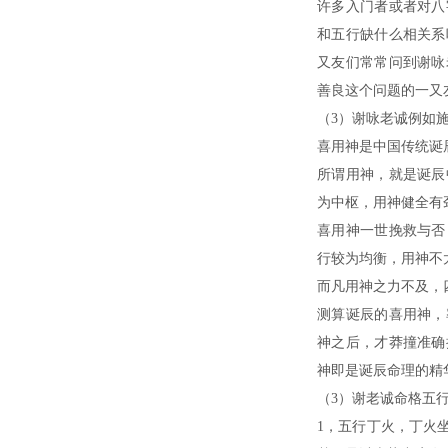
许多入门者或者对八
和五行缺什么相关系
又友们常常问到谢咏
善良这个问题的一又
（3）谢咏老诚例如
喜用神是中国传统诞
所谓用神，就是诞辰
为中枢，用神健全有
喜用神一世挽救与否
行较为均衡，用神不
而凡用神之力不及，
测算诞辰的喜用神，
神之后，才莽撞准确
神即是诞辰命理的精
（3）谢老诚命格五
1，五行丁火，丁火