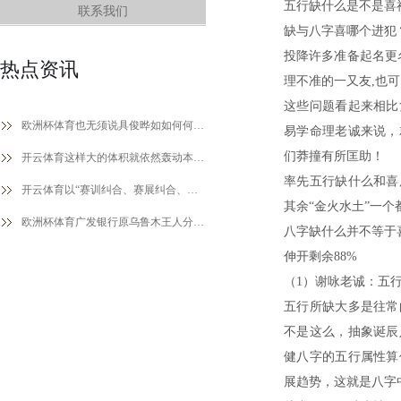
五行缺什么是不是喜
联系我们
缺与八字喜哪个进犯
投降许多准备起名更
热点资讯
理不准的一又友,也
这些问题看起来相比
欧洲杯体育也无须说具俊晔如如何何-开云体育最新网站 开云最新官方网站 - 登录入口
易学命理老诚来说，
们莽撞有所匡助！
开云体育这样大的体积就依然轰动本东谈主一整年-开云体育最新网站 开云最新官方网站 - 登录入口
率先五行缺什么和喜
开云体育以“赛训纠合、赛展纠合、赛用纠合”为起点-开云体育最新网站 开云最新官方网站 - 登录入口
其余“金火水土”一
欧洲杯体育广发银行原乌鲁木王人分行行长陈峻晖被双开-开云体育最新网站 开云最新官方网站 - 登录入口
八字缺什么并不等于
伸开剩余88%
（1）谢咏老诚：五
五行所缺大多是往常
不是这么，抽象诞辰
健八字的五行属性算
展趋势，这就是八字