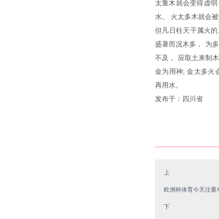
太重木就会变得虚弱
水。 火太多木就会被
但凡日柱天干属火的
盛暑而况木多， 为多
不及， 应取土来制木
金为用神; 金太多火
再用水。
发布于：四川省
欧洲杯体育今天注重幸