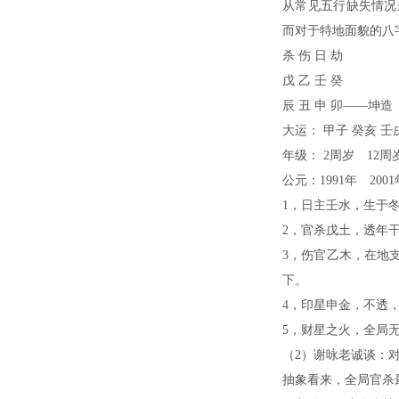
从常见五行缺失情况
而对于特地面貌的八
杀 伤 日 劫
戊 乙 壬 癸
辰 丑 申 卯——坤造
大运： 甲子 癸亥 壬
年级： 2周岁 12周
公元：1991年 2001
1，日主壬水，生于
2，官杀戊土，透年
3，伤官乙木，在地
下。
4，印星申金，不透
5，财星之火，全局
（2）谢咏老诚谈：
抽象看来，全局官杀