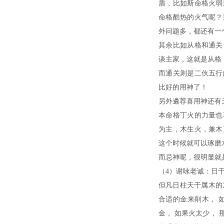
盾，比如斯命格火弱
命格酷热的火气呢？
外问题多，都还有一
其余比如从格和通关
谈主家，这就是从格
而通关则是二伙五行
比好的用神了！
另外遴荐喜用神还有
本命格丁火的力量也
为主，木生火，兼木
这个时候就可以琢磨
而忌神呢，很明显就
（4）谢咏老诚：日
但凡日柱天干属木的
合适的金来削木， 
金， 如果火太少， 