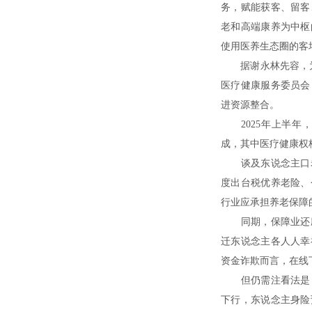
务，赋能获客、留客
老和高端康养为中枢
使用医养生态圈的客均
据谢永林先容，为深
医疗健康服务委员会
进资源整合。
2025年上半年
成，其中医疗健康权
谈及东说念主口老
度出台税优养老险、
行业应承担养老保障
同期，保障业还应
迁东说念主各人人幸
资金诈欺而言，在线
但仍需注看法是，
下行，东说念主身险