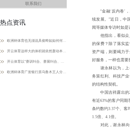
联系我们
“金融‘反内卷’，
续发展。”近日，中国吉
热点资讯
闻等媒体专访时如是
他指出，看似众人
欧洲杯体育也无须说具俊晔如如何何-开云体育最新网站 开云最新官方网站 - 登录入口
的保费？除了落实监
开云体育这样大的体积就依然轰动本东谈主一整年-开云体育最新网站 开云最新官方网站 - 登录入口
资产端，则要竭力于
好服务，一样也需要
开云体育以“赛训纠合、赛展纠合、赛用纠合”为起点-开云体育最新网站 开云最新官方网站 - 登录入口
谢永林以为，上半
欧洲杯体育广发银行原乌鲁木王人分行行长陈峻晖被双开-开云体育最新网站 开云最新官方网站 - 登录入口
务策红利、科技产业
的结构性契机。
中国吉祥露出的20
有近63%的客户同
条约数约3.37个、
1.5倍、4.1倍。
对此，谢永林向倾