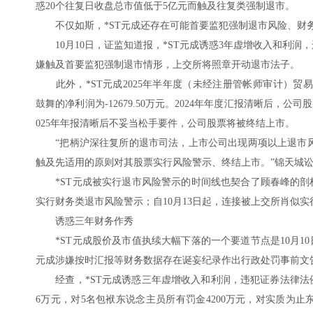
惑20个往复日收盘总市值低于5亿元而触及往复类强制退市。
不仅如斯，*ST元成还存在可能首要监犯强制退市风险、财
10月10日，证监知道报，*ST元成诱惑3年虚增收入和利润，
嫌触及首要监犯强制退市情形，上交所将照章开动退市法子。
此外，*ST元成2025年半年度（未经注册管帐师审计）贸易收
鼓舞的净利润为-12679.50万元。2024年年度汇报清晰后，
025年年报清晰后不妥当松手要件，公司股票将被终结上市。
“把柄沪深往复所的退市司法，上市公司出现两项以上退市风
触及先适用的原则对其股票实行风险警示、终结上市。”锦天城
*ST元成被实行退市风险警示的时间线也契合了顾春峰的剖析。
实行财务类退市风险警示；自10月13日起，连接被上交所肖似
诱惑三年财务作秀
*ST元成股价及市值执续大幅下落的一个要道节点是10月10
元成涉嫌按时汇报等财务数据存在诞妄纪录作出行政处罚事前文
经查，*ST元成诱惑三年虚增收入和利润，违犯证券法律法例。
6万元，对5名包袱东说念主员所有罚金4200万元，对实质为止