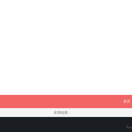
首页
友情链接：
Pow