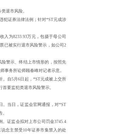
务类退市风险。
违犯证券法律法例；针对*ST元成涉
入为8233.93万元，包摄于母公司
公司股票已被实行退市风险警示，如公司2
险警示、终结上市情形的，按照先
讼师事务所讼师顾春峰对记者示意。
自5月6日起，*ST元成被上交所
实行首要监犯类退市风险警示。
日。当日，证监会官网通报，对*ST
告。
证监会拟对上市公司罚金3745.4
东说念主禁受10年证券市集禁入的处