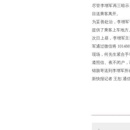
尽管李增军再三暗示
目送乘客离开。
为妥善处治，李增军
提供了乘客上车地方
次日上昼，李增军主
军通过微信将 1014
现场，何先生紧合手
遵照信、夜不闭户，
锦旗寄送到李增军所
新快报记者 王彤 通