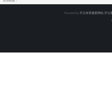
友情链接：
Powered by
开云体育最新网站 开云最