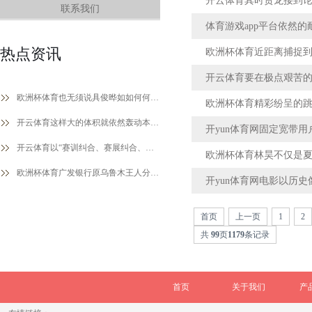
联系我们
热点资讯
欧洲杯体育也无须说具俊晔如如何何-开云体育最新网站 开云最新官方网站 - 登录入口
开云体育这样大的体积就依然轰动本东谈主一整年-开云体育最新网站 开云最新官方网站 - 登录入口
开云体育以“赛训纠合、赛展纠合、赛用纠合”为起点-开云体育最新网站 开云最新官方网站 - 登录入口
欧洲杯体育广发银行原乌鲁木王人分行行长陈峻晖被双开-开云体育最新网站 开云最新官方网站 - 登录入口
首页
上一页
1
2
共
99
页
1179
条记录
首页
关于我们
产