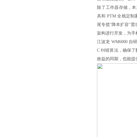
除了工作器存储，本
具和 PTM 全栈定制
尾专揽"降本扩容"需求
架构进行开发，为手
江波龙 WM6000 
C 纠错算法，确保了
效益的同期，也能提