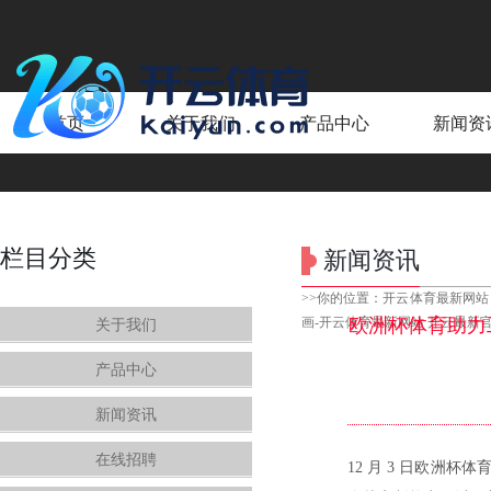
首页
关于我们
产品中心
新闻资
欧洲杯体育
栏目分类
新闻资讯
>>你的位置：
开云体育最新网站 
画-开云体育最新网站 开云最新官
欧洲杯体育助力
关于我们
产品中心
新闻资讯
在线招聘
12 月 3 日欧洲