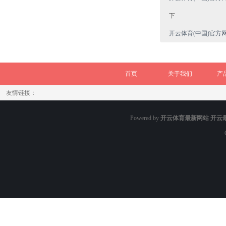
开云体育(中国)官方
首页
关于我们
产
友情链接：
Powered by
开云体育最新网站 开云最