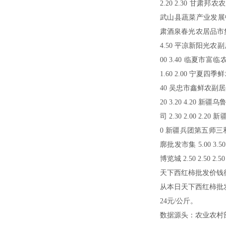
天下西红柿批发价钱
从本日天下西红柿批发市
24元/公斤。
数据源头：农业农村