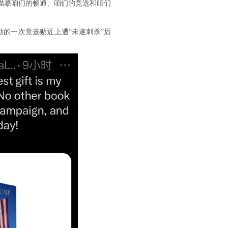
描摹咱们的畅通、咱们的竞选和咱们
的一次竞选贴近上遭“未遂刺杀”后