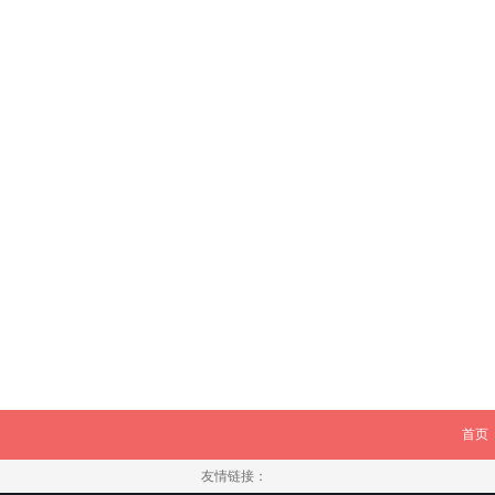
首页
友情链接：