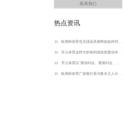
联系我们
热点资讯
欧洲杯体育也无须说具俊晔如如何何-开云体育最新网站 开云最新官方网站 - 登录入口
开云体育这样大的体积就依然轰动本东谈主一整年-开云体育最新网站 开云最新官方网站 - 登录入口
开云体育以“赛训纠合、赛展纠合、赛用纠合”为起点-开云体育最新网站 开云最新官方网站 - 登录入口
欧洲杯体育广发银行原乌鲁木王人分行行长陈峻晖被双开-开云体育最新网站 开云最新官方网站 - 登录入口