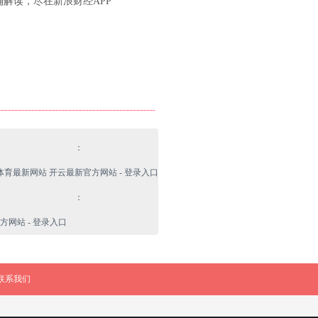
解读，尽在新浪财经APP
：
云体育最新网站 开云最新官方网站 - 登录入口
：
方网站 - 登录入口
联系我们