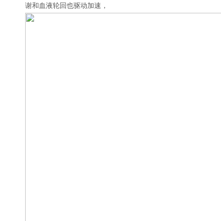
谢和血液轮回也驱动加速，