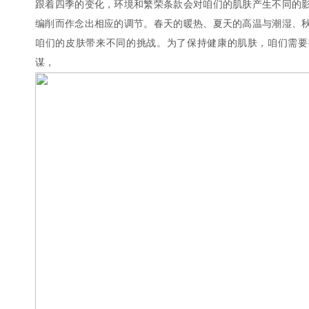
跟着四季的变化，环境和繁荣条款会对咱们的肌肤产生不同的
编削而作念出相应的调节。春天的暖热、夏天的高温与潮湿、
咱们的皮肤带来不同的挑战。为了保持健康的肌肤，咱们需要
谋，