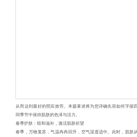
从而达到最好的照应效劳。本篇著述将为您详确先容如何字据
同季节中保持肌肤的色泽与活力。
春季护肤：暄和滋补，激活肌肤祈望
春季，万物复苏，气温冉冉回升，空气湿度适中。此时，肌肤