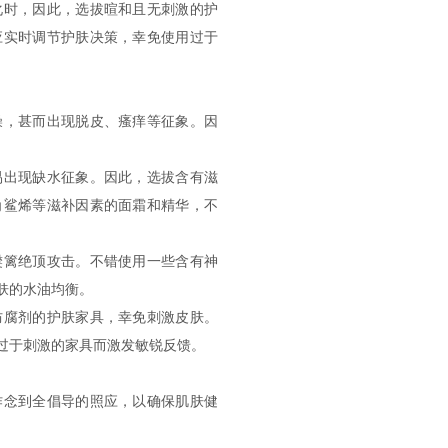
化时，因此，选拔暄和且无刺激的护
应实时调节护肤决策，幸免使用过于
燥，甚而出现脱皮、瘙痒等征象。因
易出现缺水征象。因此，选拔含有滋
角鲨烯等滋补因素的面霜和精华，不
樊篱绝顶攻击。不错使用一些含有神
肤的水油均衡。
防腐剂的护肤家具，幸免刺激皮肤。
过于刺激的家具而激发敏锐反馈。
作念到全倡导的照应，以确保肌肤健