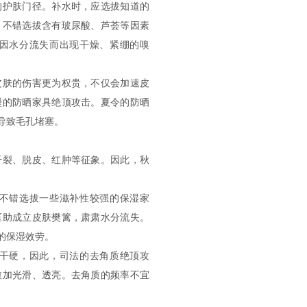
的护肤门径。补水时，应选拔知道的
，不错选拔含有玻尿酸、芦荟等因素
因水分流失而出现干燥、紧绷的嗅
皮肤的伤害更为权贵，不仅会加速皮
型的防晒家具绝顶攻击。夏令的防晒
导致毛孔堵塞。
干裂、脱皮、红肿等征象。因此，秋
不错选拔一些滋补性较强的保湿家
匡助成立皮肤樊篱，肃肃水分流失。
的保湿效劳。
干硬，因此，司法的去角质绝顶攻
愈加光滑、透亮。去角质的频率不宜