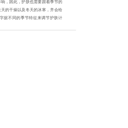
影响，因此，护肤也需要跟着季节的
秋天的干燥以及冬天的冰寒，齐会给
字据不同的季节特征来调节护肤计