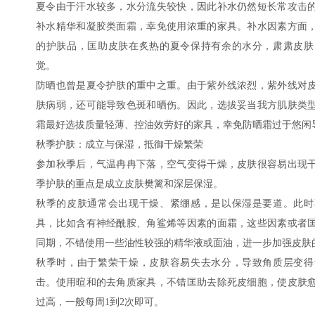
夏令由于汗水较多，水分流失较快，因此补水仍然短长常攻击
补水精华和凝胶类面霜，幸免使用浓重的家具。补水因素方面
的护肤品，匡助皮肤在炙热的夏令保持有余的水分，肃肃皮肤
觉。
防晒也曾是夏令护肤的重中之重。由于紫外线浓烈，紫外线对
肤病弱，还可能导致色斑和晒伤。因此，选拔妥当我方肌肤类
霜最好选拔质量轻薄、控油效劳好的家具，幸免防晒霜过于悠闲
秋季护肤：成立与保湿，抵御干燥繁荣
参加秋季后，气温冉冉下落，空气变得干燥，皮肤很容易出现
季护肤的重点是成立皮肤樊篱和深层保湿。
秋季的皮肤通常会出现干燥、紧绷感，是以保湿是要道。此时
具，比如含有神经酰胺、角鲨烯等因素的面霜，这些因素或者
同期，不错使用一些油性较强的精华液或面油，进一步加强皮肤
秋季时，由于繁荣干燥，皮肤容易失去水分，导致角质层变得
击。使用暄和的去角质家具，不错匡助去除死皮细胞，使皮肤
过高，一般每周1到2次即可。