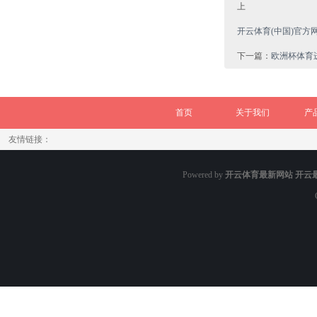
开云体育(中国)官方网
下一篇：
欧洲杯体育进
首页
关于我们
产
友情链接：
Powered by
开云体育最新网站 开云最