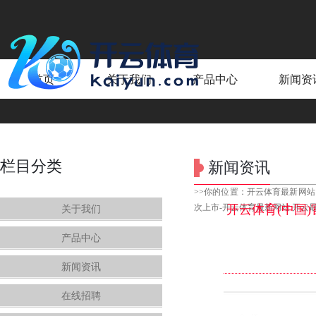
首页
关于我们
产品中心
新闻资
栏目分类
新闻资讯
>>你的位置：
开云体育最新网站 
次上市-开云体育最新网站 开云最
开云体育(中国
关于我们
产品中心
新闻资讯
在线招聘