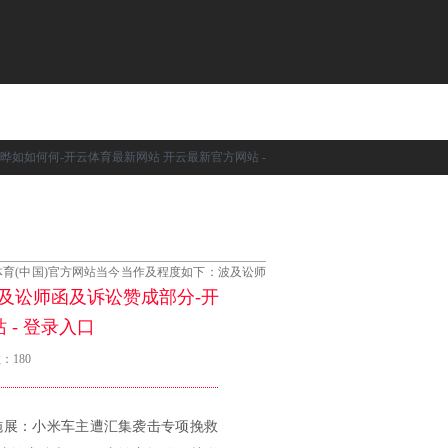
何何-开云体育最新网站 开云最新官方网站 - 登录入...
开云体育这样大的体积就依然
体育(中国)官方网站当今当作及程度如下：波及讼师
及讼师函及诉讼赞成部分-开
- 登录入口
：180
施展：小米车主遭汇集袭击专项挽救