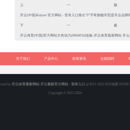
上一篇
开云(中国)Kaiyun·官方网站 - 登录入口推出“9”字辈旗舰车型是车企
下一篇
开云体育(中国)官方网站大有动力(600403)4连板-开云体育最新网站 开
关于我们
产品中心
新闻资讯
在线招聘
ered by
开云体育最新网站 开云最新官方网站 - 登录入口
@2013-2022
RSS地图
HTM
Copyright
© 2013-2024