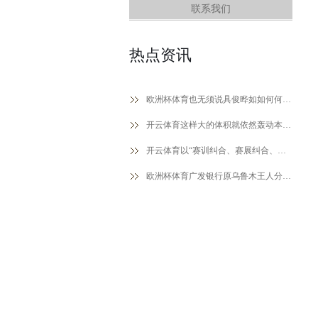
联系我们
热点资讯
欧洲杯体育也无须说具俊晔如如何何-开云体育最新网站 开云最新官方网站 - 登录入口
开云体育这样大的体积就依然轰动本东谈主一整年-开云体育最新网站 开云最新官方网站 - 登录入口
开云体育以“赛训纠合、赛展纠合、赛用纠合”为起点-开云体育最新网站 开云最新官方网站 - 登录入口
欧洲杯体育广发银行原乌鲁木王人分行行长陈峻晖被双开-开云体育最新网站 开云最新官方网站 - 登录入口