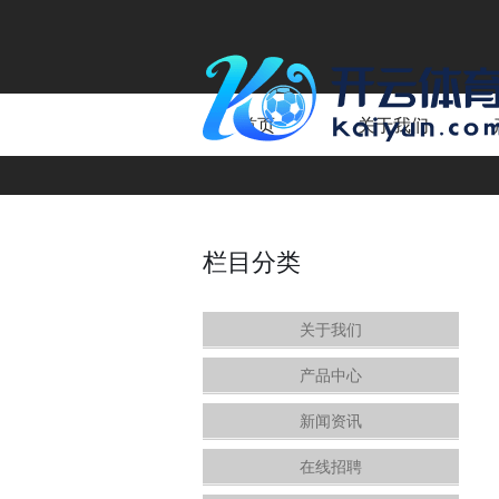
首页
关于我们
栏目分类
关于我们
产品中心
新闻资讯
在线招聘