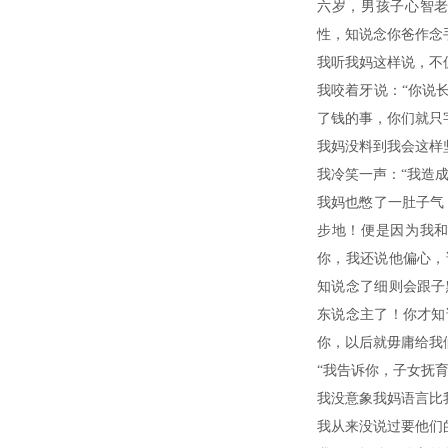
六岁，男孩子心智
性，知说念你爸作念
我听我妈这样说，不
我咬着牙说：“你说
了钱的事，你们就只
我妈没料到我会这样
我冷笑一声：“我造
我妈也憋了一肚子气
步地！便是因为我
你，我还说他偏心，
知说念了细则会跟子
东说念主了！你才知
你，以后就毋庸给我
“我告诉你，子女抚
我没意象我妈语言比
我从来没说过要他们