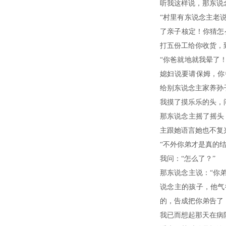
听我这样说，那东说
“村里有东说念主老
了亲子核定！你猜怎
打五份工给你收货，
“你爸就地就我晕了
媳妇说要请保姆，你
给别东说念主家养孙
我摸了摸乐乐的头，
那东说念主摇了摇头
主跟她语言她也不复
“不外你弟才是真的结
我问：“怎么了？”
那东说念主说：“你
说念主的孩子，他气
的，告成把你弟告了
我已而想起那天在病