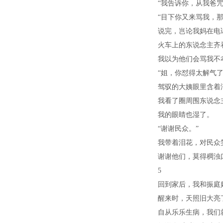
“我告诉你，从我爸咒
“目下你又来骂我，那
说完，岂论我妈在电
火车上的东说念主齐
我以为他们会骂我不
“姐，你怼得太解气了
驾驭的大姨眼里含着
我看了圈周围东说念
我的眼睛也湿了。
“谢谢民众。”
我带着泪花，对民众
谢谢他们，莫得稠浊
5
回到家后，我和振庭
醒来时，天照旧大亮
自从乐乐生病，我们