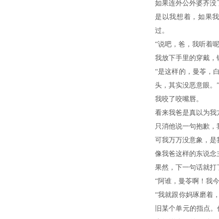
如果连外公外婆齐没
是以我想着，如果
过。
“说吧，爸，我听着呢
我放下手里的穿戴，
“是这样的，曼苓，
头，其实没恶意眼。
我咬了咬嘴唇。
看来我爸是真以为我
只消他说一句抱歉，
可我万万没意象，是
像我爸这样的东说念
果然，下一句话就打
“阿谁，曼苓啊！我
“我就跟你妈琢磨着
旧某个单元的指点。