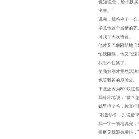
也知说念，给子默买
出来。”
说完，我爸停了一会
毕竟他这个当爹的齐
可我半天没语言。
他才又巴攀附结地启齿
怕我阻隔，他又飞速
我忍不住笑了。
笑我方刚才竟然活泼
也笑我爸的厚脸皮。
下昼还因为800块红
我冷冷地说：“借？
钱里抠？爸，你真把
“我告诉你，别说借1
我一字一顿地说完，
振庭见我混身发抖，