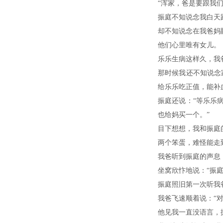
“浑家，爸是要跟我
振庭不知说念我白天
却不知说念在我爸妈
他们心里唯有女儿。
乐乐生病这样久，我
那时候我还不知说念
给乐乐吃正值，能补
振庭还说：“等乐乐
也给妈买一个。”
目下想想，我和振庭
两个笨蛋，难怪能走
我爸听到振庭的声息
坐窝欣忭地说：“振庭
振庭照旧第一次听我
我爸飞速顺着说：“
他见我一直没语言，