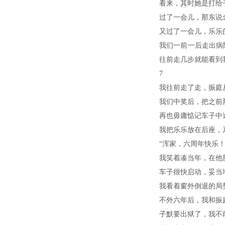
看来，其时她是打给
过了一会儿，那东说
又过了一会儿，乐乐
我们一前一后走出病
往前走几步就能看到
7
我往前走了走，振庭
我们中奖后，把之前
再也毋庸惦记车子中
我把乐乐放在后座，
“浑家，六周年快乐！
我笑着凑当年，在他
车子很快启动，妥当
我看着窗外倒退的局
不外六年后，我和振
子默要出狱了，我不