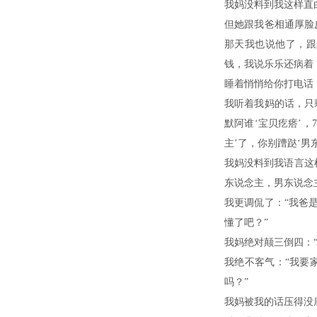
我妈没料到我这样直
但她跟我爸相通厚脸
那天我也说他了，跟
钱，我说乐乐还病着，
睡着悄悄给你打电话
我听着我妈的话，只
默阿谁‘宝贝疙瘩’，
主’了，你别蹧跶‘男
我妈没料到我语言这
东说念主，男东说念
我更调侃了：“我爸
懂了吧？”
我妈绝对颠三倒四：“
我绝不客气：“我要
吗？”
我妈被我的话压得没