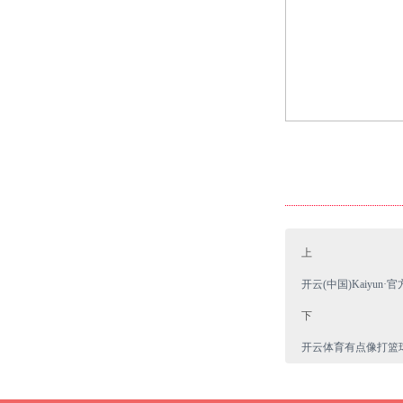
开云(中国)Kaiyu
开云体育有点像打篮球