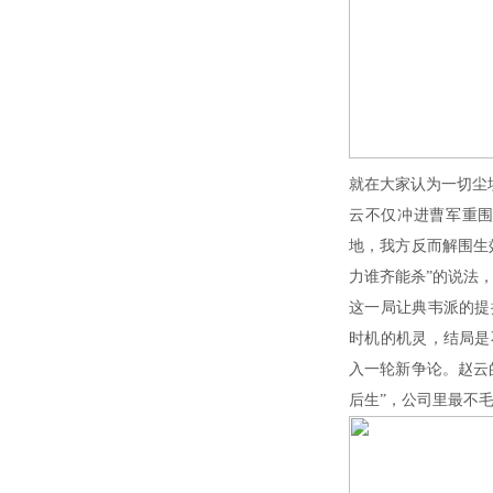
就在大家认为一切尘
云不仅冲进曹军重
地，我方反而解围生
力谁齐能杀”的说法
这一局让典韦派的提
时机的机灵，结局是
入一轮新争论。赵云
后生”，公司里最不