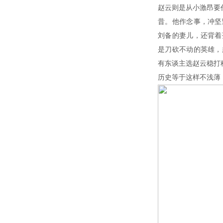
赵云则是从小激昂要
昔。他作念事，冲坚
刘备的妻儿，还背着
是刀砍不动的英雄，
有东谈主选赵云稳打
历史等于这样不浅薄