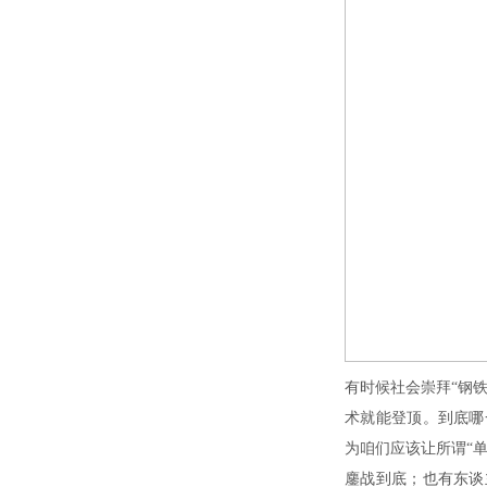
有时候社会崇拜“钢
术就能登顶。到底哪
为咱们应该让所谓“
鏖战到底；也有东谈