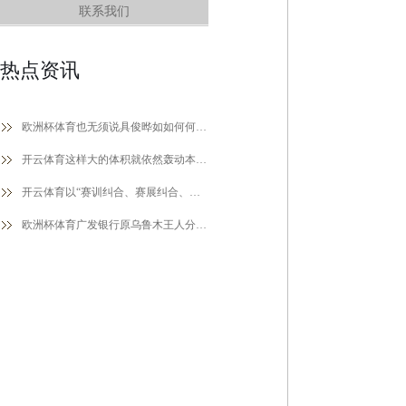
联系我们
热点资讯
欧洲杯体育也无须说具俊晔如如何何-开云体育最新网站 开云最新官方网站 - 登录入口
开云体育这样大的体积就依然轰动本东谈主一整年-开云体育最新网站 开云最新官方网站 - 登录入口
开云体育以“赛训纠合、赛展纠合、赛用纠合”为起点-开云体育最新网站 开云最新官方网站 - 登录入口
欧洲杯体育广发银行原乌鲁木王人分行行长陈峻晖被双开-开云体育最新网站 开云最新官方网站 - 登录入口