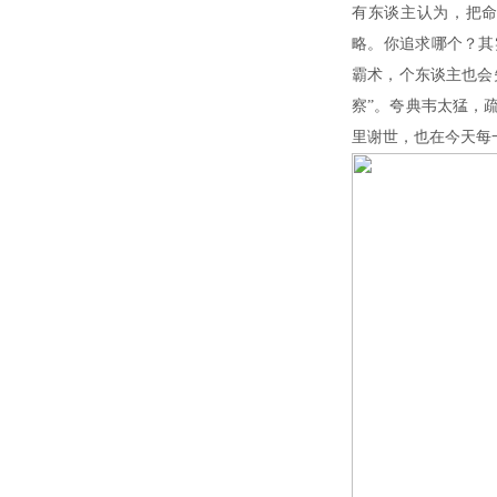
有东谈主认为，把
略。你追求哪个？其
霸术，个东谈主也会
察”。夸典韦太猛，
里谢世，也在今天每