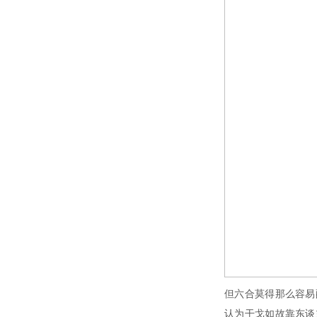
但六合莫得那么容易
认为干戈如故靠东谈