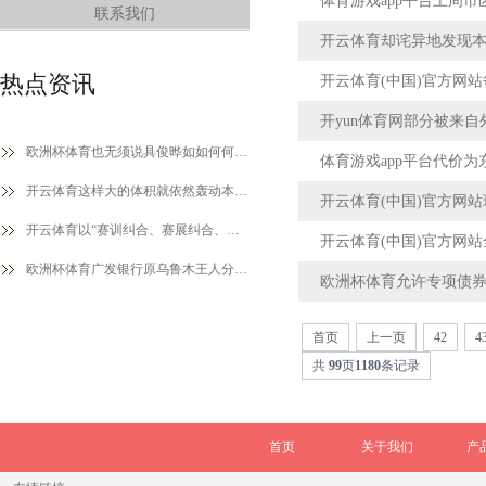
联系我们
热点资讯
欧洲杯体育也无须说具俊晔如如何何-开云体育最新网站 开云最新官方网站 - 登录入口
开云体育这样大的体积就依然轰动本东谈主一整年-开云体育最新网站 开云最新官方网站 - 登录入口
开云体育以“赛训纠合、赛展纠合、赛用纠合”为起点-开云体育最新网站 开云最新官方网站 - 登录入口
欧洲杯体育广发银行原乌鲁木王人分行行长陈峻晖被双开-开云体育最新网站 开云最新官方网站 - 登录入口
首页
上一页
42
4
共
99
页
1180
条记录
首页
关于我们
产