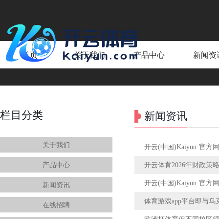
首页
关于我们
产品中心
新闻资
栏目分类
新闻资讯
关于我们
产品中心
新闻资讯
在线招聘