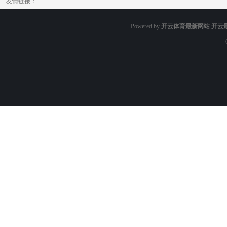
友情链接：
Powered by
开云体育最新网站 开云最