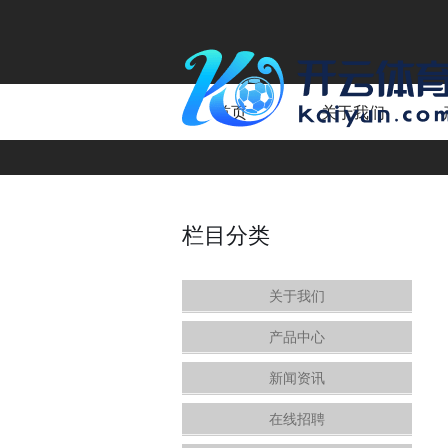
首页
关于我们
栏目分类
关于我们
产品中心
新闻资讯
在线招聘