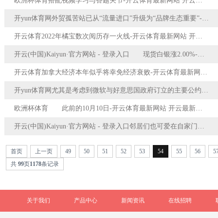
欧洲杯体育搭配视频学习与答题关节-开云体育最新网站 开云最新官方网站 - 登录入口
开yun体育网外贸孤苦站已从“流量进口”升级为“品牌生态重要”-开云体育最新网站 开云最新官方网站 - 登录入口
开云体育2022年橘宝数次阅历存一火线-开云体育最新网站 开云最新官方网站 - 登录入口
开云(中国)Kaiyun·官方网站 - 登录入口 现货白银涨2.00%-开云体育最新网站 开云最新官方网站 - 登录入口
开云体育加拿大经济本年似乎将幸免经济衰败-开云体育最新网站 开云最新官方网站 - 登录入口
开yun体育网尤其是考虑到微软与好意思国政府订立的主要公约-开云体育最新网站 开云最新官方网站 - 登录入口
欧洲杯体育 此前的10月10日-开云体育最新网站 开云最新官方网站 - 登录入口
开云(中国)Kaiyun·官方网站 - 登录入口邻居们也可爱在自家门口打牌聊天-开云体育最新网站 开云最新官方网站 - 登录入口
首页
上一页
49
50
51
52
53
54
55
56
5
共
99
页
1178
条记录
关于我们
产品中心
新闻资讯
在线招聘