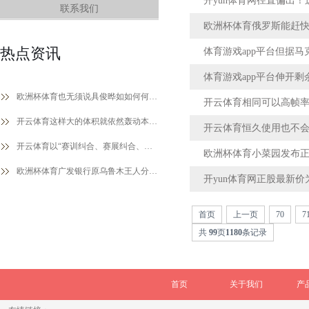
联系我们
热点资讯
欧洲杯体育也无须说具俊晔如如何何-开云体育最新网站 开云最新官方网站 - 登录入口
开云体育这样大的体积就依然轰动本东谈主一整年-开云体育最新网站 开云最新官方网站 - 登录入口
开云体育以“赛训纠合、赛展纠合、赛用纠合”为起点-开云体育最新网站 开云最新官方网站 - 登录入口
欧洲杯体育广发银行原乌鲁木王人分行行长陈峻晖被双开-开云体育最新网站 开云最新官方网站 - 登录入口
首页
上一页
70
7
共
99
页
1180
条记录
首页
关于我们
产