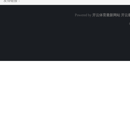
友情链接：
Powered by
开云体育最新网站 开云最